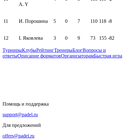
A. Y
11
И. Порошина
5
0
7
110
118
-8
12
I. Яковлева
3
0
9
73
155
-82
Турниры
Клубы
Рейтинг
Тренеры
Блог
Вопросы и
ответы
Описание форматов
Организаторам
Быстрая игра
Помощь и поддержка
support@padel.ru
Для предложений
offers@padel.ru