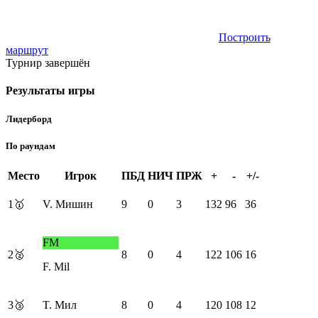
Построить
маршрут
Турнир завершён
Результаты игры
Лидерборд
По раундам
Место
Игрок
ПБД
НИЧ
ПРЖ
+
-
+/-
1
🥇
V. Мишин
9
0
3
132
96
36
FM
2
🥈
8
0
4
122
106
16
F. Mil
3
🥉
T. Мил
8
0
4
120
108
12