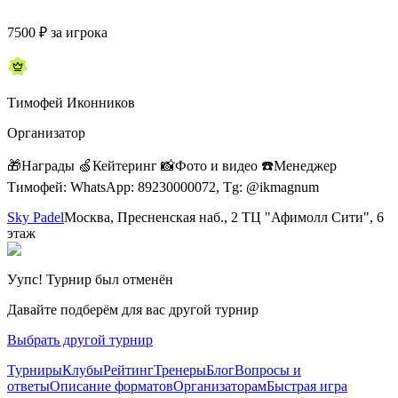
7500
₽
за игрока
Тимофей Иконников
Организатор
🎁Награды 🍏Кейтеринг 📸Фото и видео ☎️Менеджер
Тимофей: WhatsApp: 89230000072, Tg: @ikmagnum
Sky Padel
Москва, Пресненская наб., 2 ТЦ "Афимолл Сити", 6
этаж
Уупс! Турнир был отменён
Давайте подберём для вас другой турнир
Выбрать другой турнир
Турниры
Клубы
Рейтинг
Тренеры
Блог
Вопросы и
ответы
Описание форматов
Организаторам
Быстрая игра