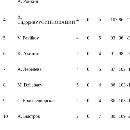
А. Ронкин
А.
4
4
0
5
103
86
1
СидоринРУСИННОВАЦИИ
5
V. Pavlikov
4
0
5
93
96
-
6
K. Акинин
5
0
4
91
98
-
7
А. Лебедева
4
0
5
87
102
-
8
M. Dzhabaev
5
0
4
86
103
-
9
С. Большедворская
5
0
4
86
103
-
10
А. Быстров
2
0
7
80
109
-