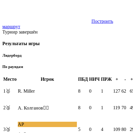
Построить
маршрут
Турнир завершён
Результаты игры
Лидерборд
По раундам
Место
Игрок
ПБД
НИЧ
ПРЖ
+
-
+
1
🥇
R. Miller
8
0
1
127
62
6
2
🥈
8
0
1
119
70
4
А. Колганов❤️‍🔥
АР
3
🥉
5
0
4
109
80
2