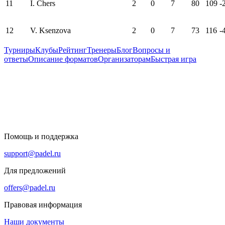
11
I. Chers
2
0
7
80
109
-
12
V. Ksenzova
2
0
7
73
116
-
Турниры
Клубы
Рейтинг
Тренеры
Блог
Вопросы и
ответы
Описание форматов
Организаторам
Быстрая игра
Помощь и поддержка
support@padel.ru
Для предложений
offers@padel.ru
Правовая информация
Наши документы