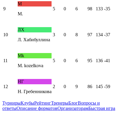
М
9
5
0
6
98
133
-35
М.
ЛХ
10
3
0
8
97
134
-37
Л. Хабибуллина
Mk
11
5
0
6
95
136
-41
M. kozelkova
НГ
12
2
0
9
86
145
-59
Н. Гребенникова
Турниры
Клубы
Рейтинг
Тренеры
Блог
Вопросы и
ответы
Описание форматов
Организаторам
Быстрая игра