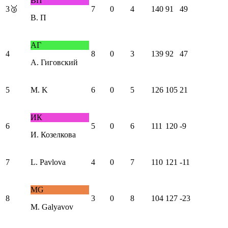
ВП
3
🥉
7
0
4
140
91
49
В. П
АГ
4
8
0
3
139
92
47
А. Гиговский
5
M. K
6
0
5
126
105
21
ИК
6
5
0
6
111
120
-9
И. Козелкова
7
L. Pavlova
4
0
7
110
121
-11
MG
8
3
0
8
104
127
-23
M. Galyavov