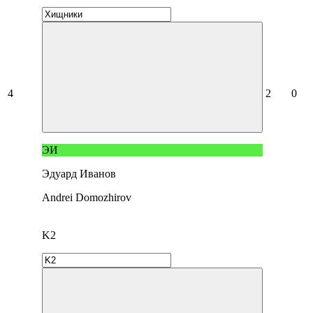
4
2
0
ЭИ
Эдуард Иванов
Andrei Domozhirov
K2