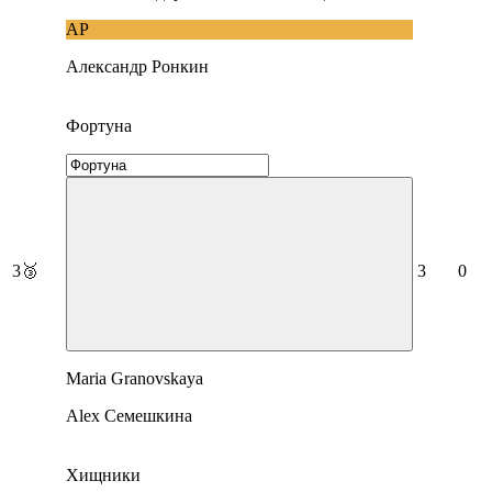
АР
Александр Ронкин
Фортуна
3
🥉
3
0
Maria Granovskaya
Alex Семешкина
Хищники