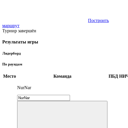
Построить
маршрут
Турнир завершён
Результаты игры
Лидерборд
По раундам
Место
Команда
ПБД
НИ
NurNar