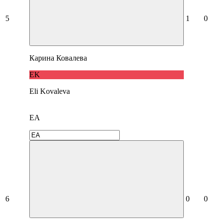
5
1
0
Карина Ковалева
EK
Eli Kovaleva
EA
6
0
0