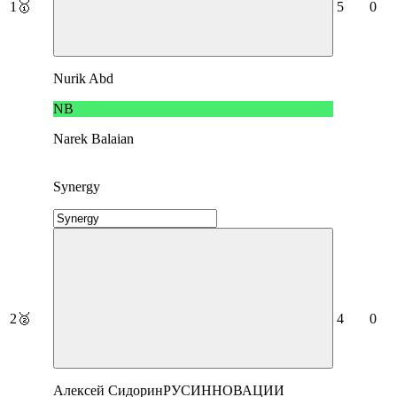
1
🥇
5
0
Nurik Abd
NB
Narek Balaian
Synergy
2
🥈
4
0
Алексей СидоринРУСИННОВАЦИИ