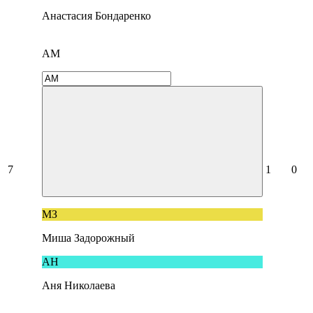
Анастасия Бондаренко
АМ
7
1
0
МЗ
Миша Задорожный
AН
Aня Николаева