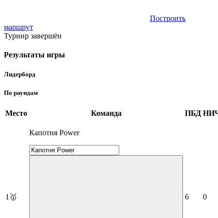
Построить
маршрут
Турнир завершён
Результаты игры
Лидерборд
По раундам
Место
Команда
ПБД
НИ
Капотня Power
1
🥇
6
0