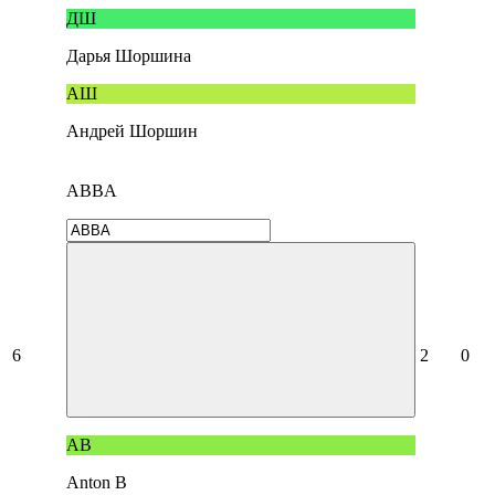
ДШ
Дарья Шоршина
АШ
Андрей Шоршин
ABBA
6
2
0
AB
Anton B