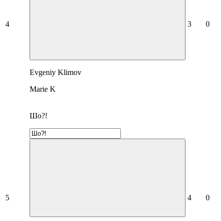
4
3
0
Evgeniy Klimov
Marie K
Шо?!
5
4
0