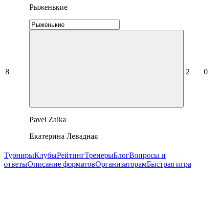
Рыженькие
8
2
0
Pavel Zaika
Екатерина Левадная
Турниры
Клубы
Рейтинг
Тренеры
Блог
Вопросы и
ответы
Описание форматов
Организаторам
Быстрая игра