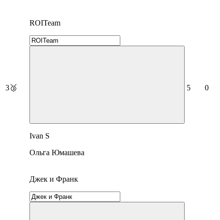
ROITeam
3
🥉
5
0
Ivan S
Ольга Юмашева
Джек и Франк