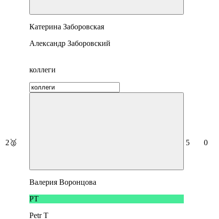
Катерина Заборовская
Александр Заборовский
коллеги
2
🥈
5
0
Валерия Воронцова
PT
Petr T