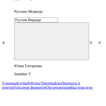
Русские Медведи
8
0
0
Юлия Титоренко
Stanislav Т
Турниры
Клубы
Рейтинг
Тренеры
Блог
Вопросы и
ответы
Описание форматов
Организаторам
Быстрая игра