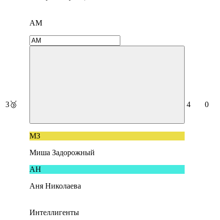
АМ
3
🥉
4
0
МЗ
Миша Задорожный
AН
Aня Николаева
Интеллигенты