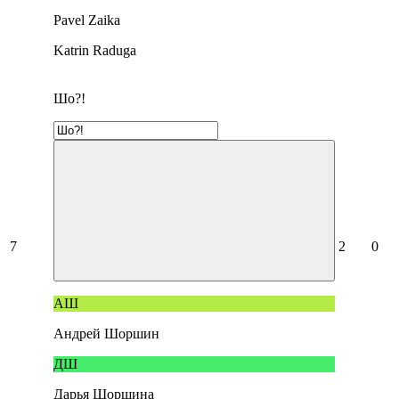
Pavel Zaika
Katrin Raduga
Шо?!
7
2
0
АШ
Андрей Шоршин
ДШ
Дарья Шоршина