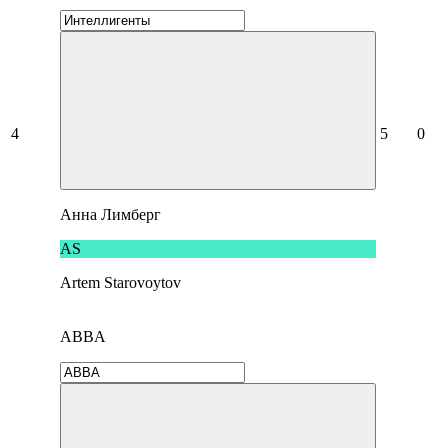
4
5
0
Анна Лимберг
AS
Artem Starovoytov
ABBA