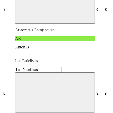
5
3
0
Анастасия Бондаренко
AB
Anton B
Los Padelistas
6
3
0