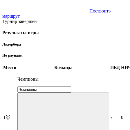
Построить
маршрут
Турнир завершён
Результаты игры
Лидерборд
По раундам
Место
Команда
ПБД
НИ
Чемпионы
1
🥇
7
0