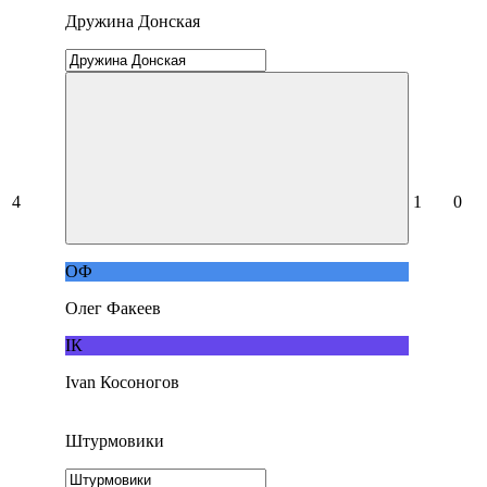
Дружина Донская
4
1
0
ОФ
Олег Факеев
IК
Ivan Косоногов
Штурмовики