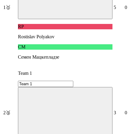
1
🥇
5
0
RP
Rostislav Polyakov
СМ
Семен Мацкепладзе
Team 1
2
🥈
3
0