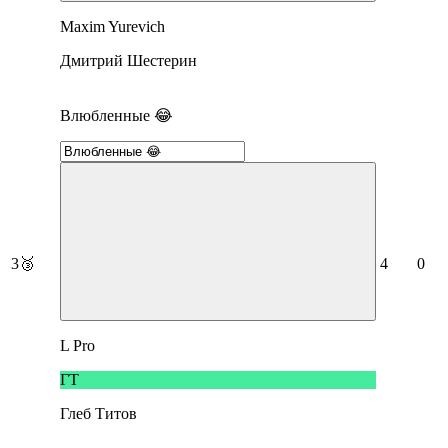
Maxim Yurevich
Дмитрий Шестерин
Влюбленные 😂
3
🥉
4
0
L Pro
ГТ
Глеб Титов