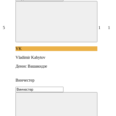
5
1
1
VK
Vladimir Kabytov
Денис Вашакидзе
Винчестер