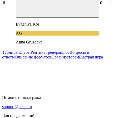
6
0
1
Evgeniya Kos
AG
Anna Gruzdeva
Турниры
Клубы
Рейтинг
Тренеры
Блог
Вопросы и
ответы
Описание форматов
Организаторам
Быстрая игра
Помощь и поддержка
support@padel.ru
Для предложений