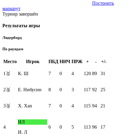
Построить
маршрут
Турнир завершён
Результаты игры
Лидерборд
По раундам
Место
Игрок
ПБД
НИЧ
ПРЖ
+
-
+/-
1
🥇
К. Ш
7
0
4
120
89
31
2
🥈
Е. Нибусин
8
0
3
117
92
25
3
🥉
X. Xan
7
0
4
115
94
21
ИЛ
4
6
0
5
113
96
17
И. Л