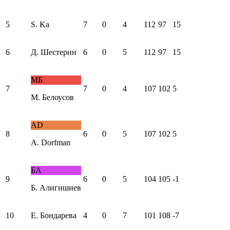
5
S. Ka
7
0
4
112
97
15
6
Д. Шестерин
6
0
5
112
97
15
МБ
7
7
0
4
107
102
5
М. Белоусов
AD
8
6
0
5
107
102
5
A. Dorfman
БА
9
6
0
5
104
105
-1
Б. Алигишиев
10
Е. Бондарева
4
0
7
101
108
-7