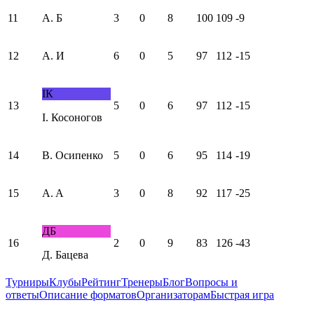
11
А. Б
3
0
8
100
109
-9
12
А. И
6
0
5
97
112
-15
IК
13
5
0
6
97
112
-15
I. Косоногов
14
В. Осипенко
5
0
6
95
114
-19
15
A. A
3
0
8
92
117
-25
ДБ
16
2
0
9
83
126
-43
Д. Бацева
Турниры
Клубы
Рейтинг
Тренеры
Блог
Вопросы и
ответы
Описание форматов
Организаторам
Быстрая игра