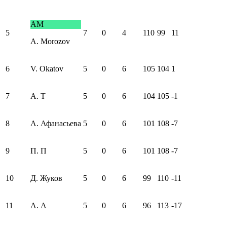
AM
5
7
0
4
110
99
11
A. Morozov
6
V. Okatov
5
0
6
105
104
1
7
A. T
5
0
6
104
105
-1
8
А. Афанасьева
5
0
6
101
108
-7
9
П. П
5
0
6
101
108
-7
10
Д. Жуков
5
0
6
99
110
-11
11
A. А
5
0
6
96
113
-17