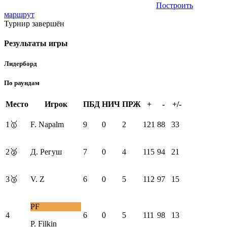
Построить
маршрут
Турнир завершён
Результаты игры
Лидерборд
По раундам
Место
Игрок
ПБД
НИЧ
ПРЖ
+
-
+/-
1
🥇
F. Napalm
9
0
2
121
88
33
2
🥈
Д. Регуш
7
0
4
115
94
21
3
🥉
V. Z
6
0
5
112
97
15
PF
4
6
0
5
111
98
13
P. Filkin