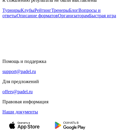
К сожалению результаты не были выставлены
Турниры
Клубы
Рейтинг
Тренеры
Блог
Вопросы и
ответы
Описание форматов
Организаторам
Быстрая игра
Помощь и поддержка
support@padel.ru
Для предложений
offers@padel.ru
Правовая информация
Наши документы