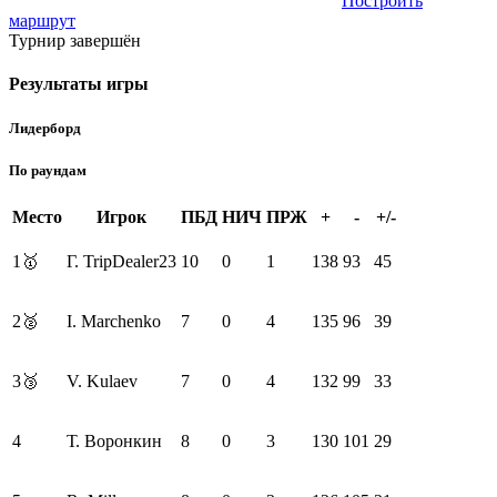
Построить
маршрут
Турнир завершён
Результаты игры
Лидерборд
По раундам
Место
Игрок
ПБД
НИЧ
ПРЖ
+
-
+/-
1
🥇
Г. TripDealer23
10
0
1
138
93
45
2
🥈
I. Marchenko
7
0
4
135
96
39
3
🥉
V. Kulaev
7
0
4
132
99
33
4
Т. Воронкин
8
0
3
130
101
29