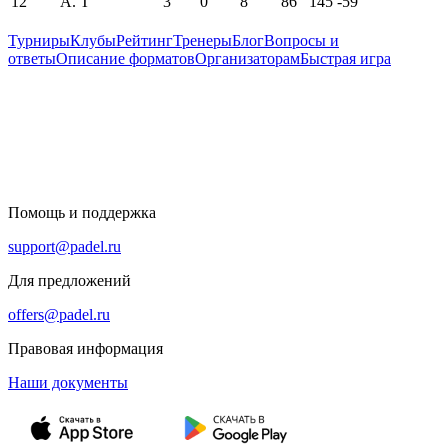
12
A. T
3
0
8
86
145
-59
Турниры
Клубы
Рейтинг
Тренеры
Блог
Вопросы и
ответы
Описание форматов
Организаторам
Быстрая игра
Помощь и поддержка
support@padel.ru
Для предложений
offers@padel.ru
Правовая информация
Наши документы