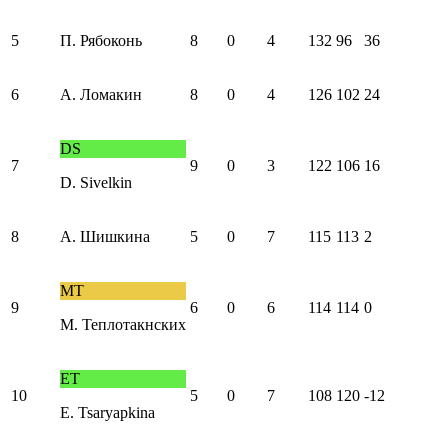
5
П. Рябоконь
8
0
4
132
96
36
6
А. Ломакин
8
0
4
126
102
24
DS
7
9
0
3
122
106
16
D. Sivelkin
8
А. Шишкина
5
0
7
115
113
2
МТ
9
6
0
6
114
114
0
М. Теплотакнских
ET
10
5
0
7
108
120
-12
E. Tsaryapkina