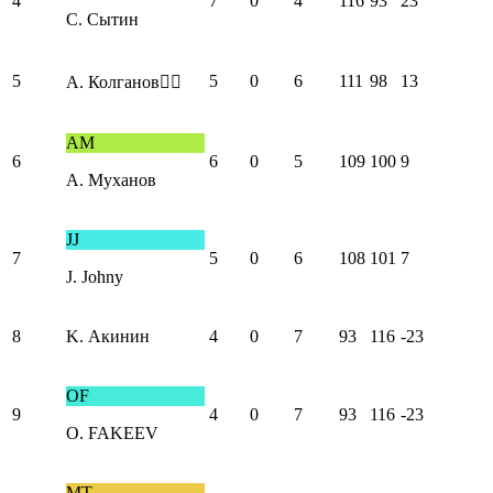
4
7
0
4
116
93
23
С. Сытин
5
5
0
6
111
98
13
А. Колганов❤️‍🔥
АМ
6
6
0
5
109
100
9
А. Муханов
JJ
7
5
0
6
108
101
7
J. Johny
8
K. Акинин
4
0
7
93
116
-23
OF
9
4
0
7
93
116
-23
O. FAKEEV
МТ