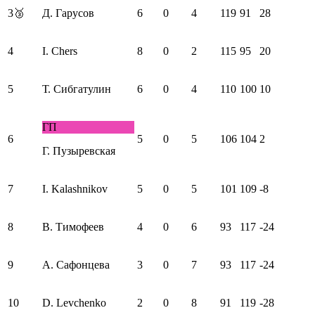
3
🥉
Д. Гарусов
6
0
4
119
91
28
4
I. Chers
8
0
2
115
95
20
5
Т. Сибгатулин
6
0
4
110
100
10
ГП
6
5
0
5
106
104
2
Г. Пузыревская
7
I. Kalashnikov
5
0
5
101
109
-8
8
В. Тимофеев
4
0
6
93
117
-24
9
А. Сафонцева
3
0
7
93
117
-24
10
D. Levchenko
2
0
8
91
119
-28