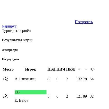
Построить
маршрут
Турнир завершён
Результаты игры
Лидерборд
По раундам
Место
Игрок
ПБД
НИЧ
ПРЖ
+
-
+/-
1
🥇
В. Гличиянц
8
0
2
132
78
54
EB
2
🥈
8
0
2
121
89
32
E. Belov