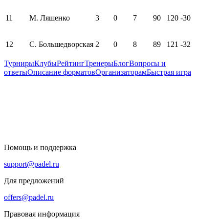
11
М. Ляшенко
3
0
7
90
120
-30
12
С. Большедворская
2
0
8
89
121
-32
Турниры
Клубы
Рейтинг
Тренеры
Блог
Вопросы и
ответы
Описание форматов
Организаторам
Быстрая игра
Помощь и поддержка
support@padel.ru
Для предложений
offers@padel.ru
Правовая информация