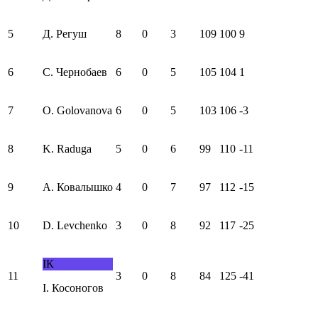
5
Д. Регуш
8
0
3
109
100
9
6
С. Чернобаев
6
0
5
105
104
1
7
O. Golovanova
6
0
5
103
106
-3
8
K. Raduga
5
0
6
99
110
-11
9
А. Ковалышко
4
0
7
97
112
-15
10
D. Levchenko
3
0
8
92
117
-25
IК
11
3
0
8
84
125
-41
I. Косоногов