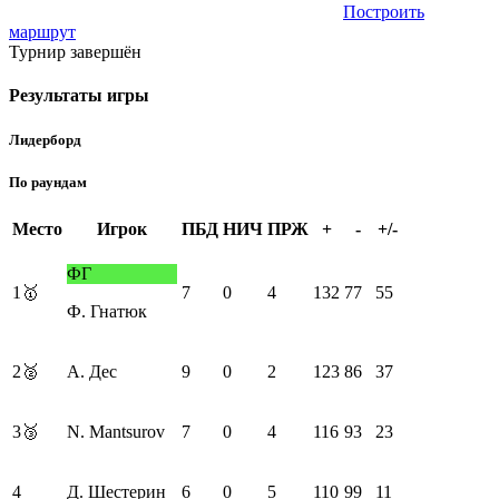
Построить
маршрут
Турнир завершён
Результаты игры
Лидерборд
По раундам
Место
Игрок
ПБД
НИЧ
ПРЖ
+
-
+/-
ФГ
1
🥇
7
0
4
132
77
55
Ф. Гнатюк
2
🥈
А. Дес
9
0
2
123
86
37
3
🥉
N. Mantsurov
7
0
4
116
93
23
4
Д. Шестерин
6
0
5
110
99
11