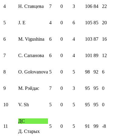
4
Н. Ставцева
7
0
3
106
84
22
5
J. E
4
0
6
105
85
20
6
M. Vigushina
6
0
4
103
87
16
7
С. Сапанова
6
0
4
101
89
12
8
O. Golovanova
5
0
5
98
92
6
9
М. Рэйдас
7
0
3
95
95
0
10
V. Sh
5
0
5
95
95
0
ДС
11
5
0
5
91
99
-8
Д. Старых