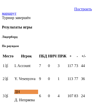
Построить
маршрут
Турнир завершён
Результаты игры
Лидерборд
По раундам
Место
Игрок
ПБД
НИЧ
ПРЖ
+
-
+/-
1
🥇
I. Account
7
0
3
117
73
44
2
🥈
Y. Vesenyova
9
0
1
113
77
36
ДН
3
🥉
6
0
4
107
83
24
Д. Непряева