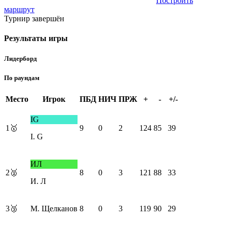
Построить
маршрут
Турнир завершён
Результаты игры
Лидерборд
По раундам
Место
Игрок
ПБД
НИЧ
ПРЖ
+
-
+/-
IG
1
🥇
9
0
2
124
85
39
I. G
ИЛ
2
🥈
8
0
3
121
88
33
И. Л
3
🥉
М. Щелканов
8
0
3
119
90
29