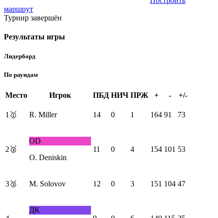
Построить
маршрут
Турнир завершён
Результаты игры
Лидерборд
По раундам
Место
Игрок
ПБД
НИЧ
ПРЖ
+
-
+/-
1
🥇
R. Miller
14
0
1
164
91
73
OD
2
🥈
11
0
4
154
101
53
O. Deniskin
3
🥉
M. Solovov
12
0
3
151
104
47
ДК