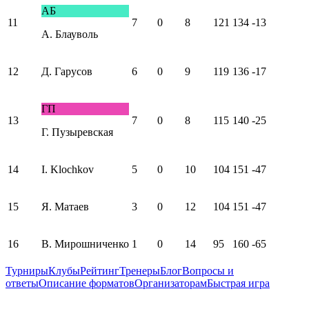
АБ
11
7
0
8
121
134
-13
А. Блауволь
12
Д. Гарусов
6
0
9
119
136
-17
ГП
13
7
0
8
115
140
-25
Г. Пузыревская
14
I. Klochkov
5
0
10
104
151
-47
15
Я. Матаев
3
0
12
104
151
-47
16
В. Мирошниченко
1
0
14
95
160
-65
Турниры
Клубы
Рейтинг
Тренеры
Блог
Вопросы и
ответы
Описание форматов
Организаторам
Быстрая игра