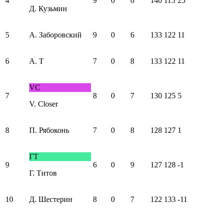
4
9
0
6
140
115
25
Д. Кузьмин
5
А. Заборовский
9
0
6
133
122
11
6
A. T
7
0
8
133
122
11
VC
7
8
0
7
130
125
5
V. Closer
8
П. Рябоконь
7
0
8
128
127
1
ГТ
9
6
0
9
127
128
-1
Г. Титов
10
Д. Шестерин
8
0
7
122
133
-11