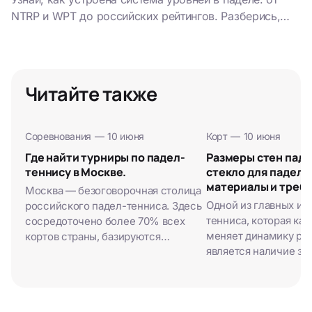
NTRP и WPT до российских рейтингов. Разберись,
как определить свой уровень — самостоятельно, с
тренером или на турнирах...
Читайте также
Соревнования
—
10 июня
Корт
—
10 июня
Где найти турниры по падел-
Размеры стен паде
теннису в Москве.
стекло для падел к
материалы и треб
Москва — безоговорочная столица
Одной из главных и
российского падел-тенниса. Здесь
тенниса, которая ка
сосредоточено более 70% всех
меняет динамику ро
кортов страны, базируются
является наличие за
крупнейшие клубные франшизы и
периметра стен вокр
формируется главный призовой
площадки. Стекла и
фонд соревнований. Если вы
сетки — это не прос
живете в столице…