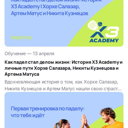
Обучение
—
13 апреля
Как падел стал делом жизни: История X3 Academy и
личные пути Хорхе Салазара, Никиты Кузнецова и
Артема Матуса
Вдохновляющая история о том, как Хорхе Салазар,
Никита Кузнецов и Артем Матус нашли свою страсть
в паделе и запустили X3 Academy!