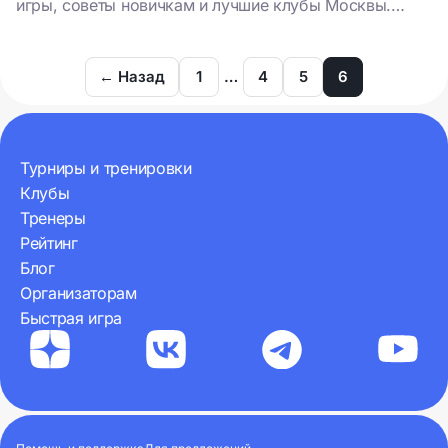
игры, советы новичкам и лучшие клубы Москвы.
Узнай, почему падел — это лёгкий старт в мир спорта
и ярких эмоций!
← Назад
1
…
4
5
6
Турниры и тренировки
Клубы
Тренеры
Рейтинг
Блог
Организаторам
Быстрая игра