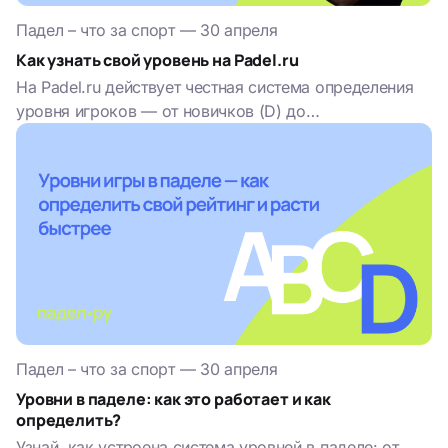
Падел – что за спорт
—
30 апреля
Как узнать свой уровень на Padel.ru
На Padel.ru действует честная система определения
уровня игроков — от новичков (D) до
профессионалов (A). В статье рассказываем, как
получить свою категорию, кто её ставит и...
Падел – что за спорт
—
30 апреля
Уровни в паделе: как это работает и как
определить?
Узнай, как устроена система уровней в паделе: от