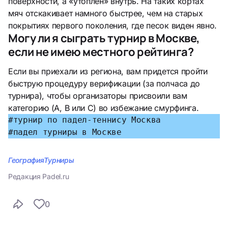
поверхности, а «утоплен» внутрь. На таких кортах
мяч отскакивает намного быстрее, чем на старых
покрытиях первого поколения, где песок виден явно.
Могу ли я сыграть турнир в Москве,
если не имею местного рейтинга?
Если вы приехали из региона, вам придется пройти
быструю процедуру верификации (за полчаса до
турнира), чтобы организаторы присвоили вам
категорию (A, B или C) во избежание смурфинга.
#турнир по падел-теннису Москва
#падел турниры в Москве
География
Турниры
Редакция Padel.ru
0