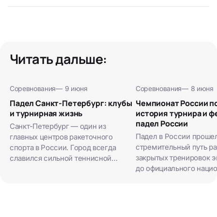
Читать дальше:
Соревнования
—
9 июня
Соревнования
—
8 июня
Падел Санкт-Петербург: клубы
Чемпионат России по
и турнирная жизнь
история турнира и 
падел России
Санкт-Петербург — один из
Падел в России проше
главных центров ракеточного
стремительный путь раз
спорта в России. Город всегда
закрытых тренировок э
славился сильной теннисной
до официального наци
школой, поэтому неудивительно,
первенства. За каких-т
что падел нашел здесь огромную
вид спорта обзавелся 
аудиторию. Местные сквошисты и
Федерацией, строгим 
теннисисты…
и календарем…