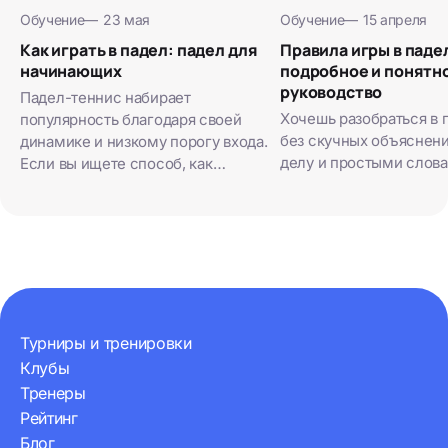
Обучение
—
23 мая
Обучение
—
15 апреля
Как играть в падел: падел для
Правила игры в паде
начинающих
подробное и понятн
руководство
Падел-теннис набирает
Хочешь разобраться в 
популярность благодаря своей
без скучных объяснени
динамике и низкому порогу входа.
делу и простыми слова
Если вы ищете способ, как
научиться играть в падел, то основы
легко освоить за одну тренировку,
без многолетней…
Турниры и тренировки
Клубы
Тренеры
Рейтинг
Блог