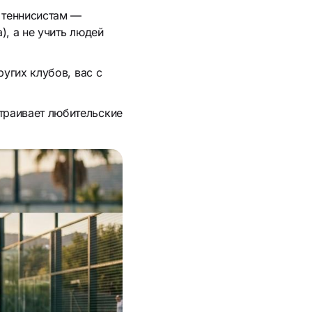
 теннисистам —
), а не учить людей
угих клубов, вас с
траивает любительские