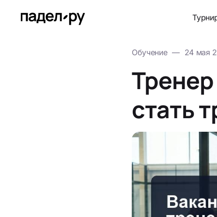
Турни
Обучение
—
24 мая 
Тренер 
стать т