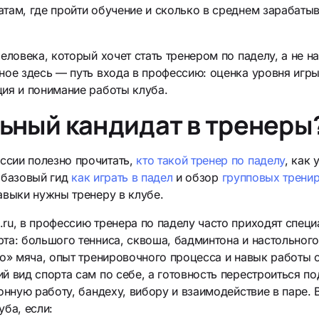
там, где пройти обучение и сколько в среднем зарабатыв
человека, который хочет стать тренером по паделу, а не 
ное здесь — путь входа в профессию: оценка уровня игры
ция и понимание работы клуба.
ьный кандидат в тренеры
сии полезно прочитать,
кто такой тренер по паделу
, как
 базовый гид
как играть в падел
и обзор
групповых тренир
авыки нужны тренеру в клубе.
ru, в профессию тренера по паделу часто приходят спец
та: большого тенниса, сквоша, бадминтона и настольного 
во» мяча, опыт тренировочного процесса и навык работы 
й вид спорта сам по себе, а готовность перестроиться п
ионную работу, бандеху, вибору и взаимодействие в паре
уба, если: