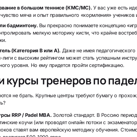
 звание в большом теннисе (КМС/МС).
У вас уже есть иде
 чувство мяча и опыт правильного «кормления» учеников 
или бадминтону.
Вы прекрасно понимаете концепцию «игр
онтролировать мелкую моторику кисти, что крайне востре
ки.
ль (Категория B или A).
Даже не имея педагогического 
л-лиги с высоким рейтингом может стать успешным инстр
ного уровня. Но ему придется пройти сертификацию.
и курсы тренеров по паде
ются не брать. Крупные центры требуют бумагу о прохо
ть?
сы RRP / Padel MBA.
Золотой стандарт. В Россию перио
тинские коучи (или проводят онлайн потоки с экзаменатор
локов ставят вам европейскую методику обучения. Стоимо