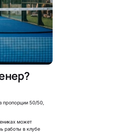
ренер?
 в пропорции 50/50,
чениках может
ль работы в клубе