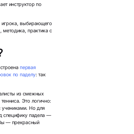
ает инструктор по
на игрока, выбирающего
, методика, практика с
?
 устроена
первая
овок по паделу
: так
иалисты из смежных
тенниса. Это логично:
с учениками. Но для
од специфику падела —
. Вы — прекрасный