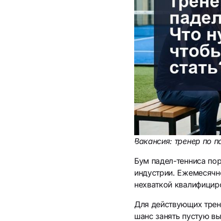
Вакансия: тренер по п
Бум падел-тенниса по
индустрии. Ежемесячно
нехваткой квалифицир
Для действующих трене
шанс занять пустую в