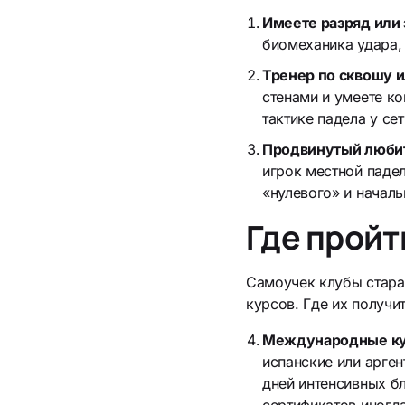
Имеете разряд или
биомеханика удара,
Тренер по сквошу 
стенами и умеете к
тактике падела у сет
Продвинутый любите
игрок местной паде
«нулевого» и началь
Где пройт
Самоучек клубы стара
курсов. Где их получи
Международные кур
испанские или арген
дней интенсивных б