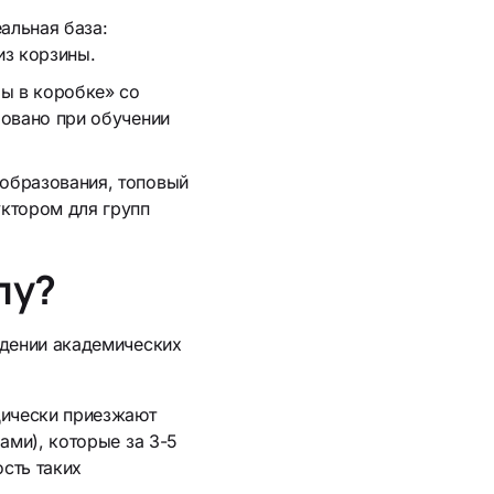
альная база:
из корзины.
ы в коробке» со
бовано при обучении
образования, топовый
уктором для групп
лу?
ждении академических
дически приезжают
ами), которые за 3-5
сть таких