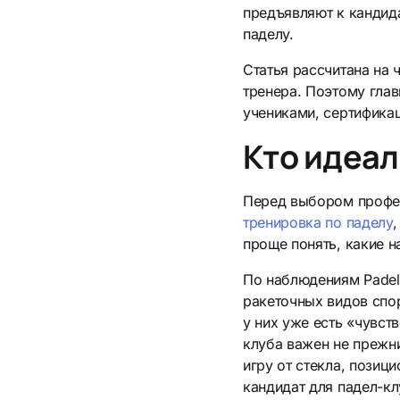
предъявляют к кандида
паделу.
Статья рассчитана на 
тренера. Поэтому глав
учениками, сертифика
Кто идеал
Перед выбором профес
тренировка по паделу
,
проще понять, какие н
По наблюдениям Padel.
ракеточных видов спор
у них уже есть «чувст
клуба важен не прежни
игру от стекла, позиц
кандидат для падел-кл