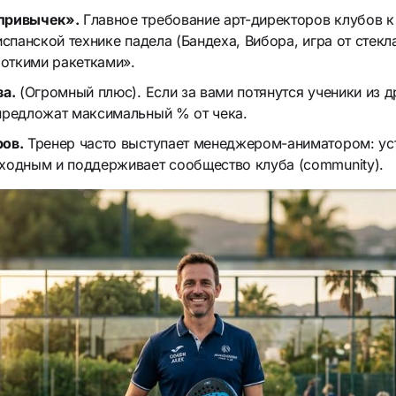
привычек».
Главное требование арт-директоров клубов к
испанской технике падела (Бандеха, Вибора, игра от стекла
роткими ракетками».
за.
(Огромный плюс). Если за вами потянутся ученики из др
предложат максимальный % от чека.
ов.
Тренер часто выступает менеджером-аниматором: ус
ходным и поддерживает сообщество клуба (community).