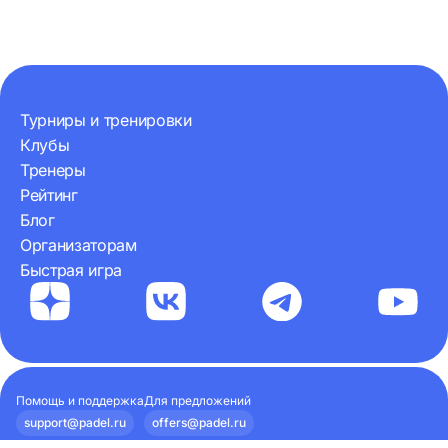
вопросом: какие суммы стоят за
Федерацией, строгим 
этими зрелищными розыгрышами?
и календарем…
Энциклопедия…
Турниры и тренировки
Клубы
Тренеры
Рейтинг
Блог
Организаторам
Быстрая игра
Помощь и поддержка
Для предложений
support@padel.ru
offers@padel.ru
Наши документы