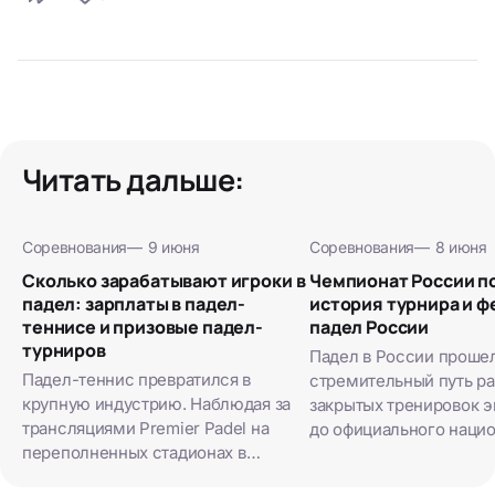
Читать дальше:
Соревнования
—
9 июня
Соревнования
—
8 июня
Сколько зарабатывают игроки в
Чемпионат России по
падел: зарплаты в падел-
история турнира и 
теннисе и призовые падел-
падел России
турниров
Падел в России проше
Падел-теннис превратился в
стремительный путь раз
крупную индустрию. Наблюдая за
закрытых тренировок э
трансляциями Premier Padel на
до официального наци
переполненных стадионах в
первенства. За каких-т
Париже или Дохе, многие задаются
вид спорта обзавелся 