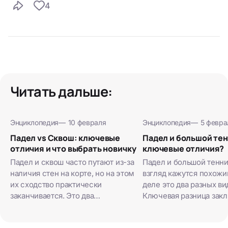
4
Читать дальше:
Энциклопедия
—
10 февраля
Энциклопедия
—
5 февра
Падел vs Сквош: ключевые
Падел и большой тен
отличия и что выбрать новичку
ключевые отличия?
Падел и сквош часто путают из-за
Падел и большой тенни
наличия стен на корте, но на этом
взгляд кажутся похожи
их сходство практически
деле это два разных ви
заканчивается. Это два
Ключевая разница закл
принципиально разных вида спорта
корте со стенами, раке
с разной философией. Основное
струн и…