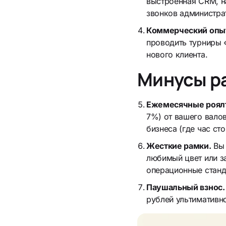
выстроенная CRM, н
звонков администра
Коммерческий опы
проводить турниры «
нового клиента.
Минусы р
Ежемесячные роял
7%) от вашего вало
бизнеса (где час ст
Жесткие рамки.
Вы 
любимый цвет или з
операционные станд
Паушальный взнос.
рублей ультимативн