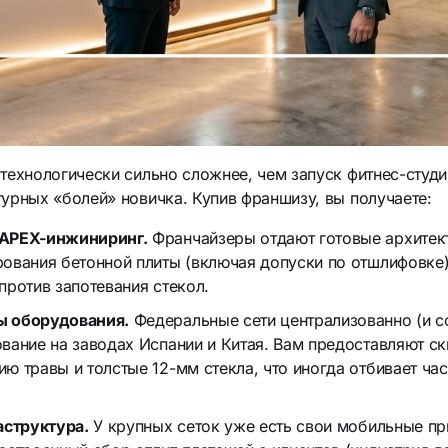
технологически сильно сложнее, чем запуск фитнес-студ
урных «болей» новичка. Купив франшизу, вы получаете:
APEX-инжиниринг.
Франчайзеры отдают готовые архитек
ования бетонной плиты (включая допуски по отшлифовке)
против запотевания стекол.
 оборудования.
Федеральные сети централизованно (и с
вание на заводах Испании и Китая. Вам предоставляют с
ю травы и толстые 12-мм стекла, что иногда отбивает ча
аструктура.
У крупных сеток уже есть свои мобильные п