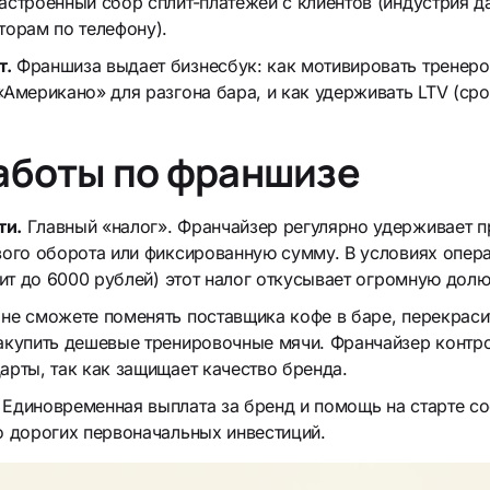
астроенный сбор сплит-платежей с клиентов (индустрия д
торам по телефону).
т.
Франшиза выдает бизнесбук: как мотивировать тренеров
Американо» для разгона бара, и как удерживать LTV (сро
аботы по франшизе
ти.
Главный «налог». Франчайзер регулярно удерживает п
вого оборота или фиксированную сумму. В условиях опер
оит до 6000 рублей) этот налог откусывает огромную дол
не сможете поменять поставщика кофе в баре, перекраси
акупить дешевые тренировочные мячи. Франчайзер контр
арты, так как защищает качество бренда.
Единовременная выплата за бренд и помощь на старте с
о дорогих первоначальных инвестиций.