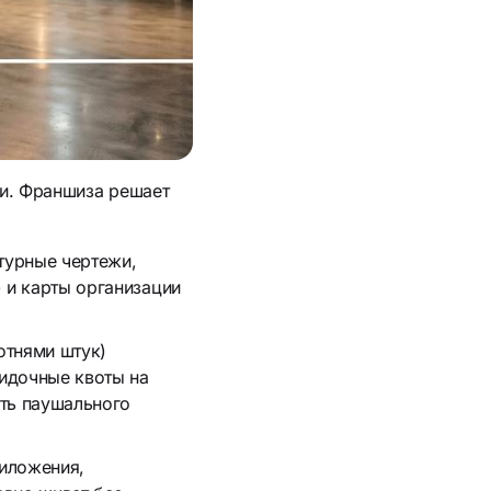
ии. Франшиза решает
турные чертежи,
 и карты организации
отнями штук)
кидочные квоты на
сть паушального
риложения,