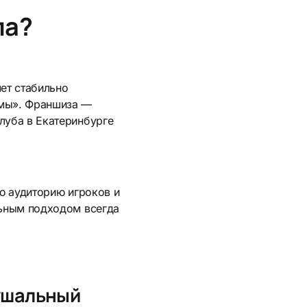
ла?
ет стабильно
емы». Франшиза —
луба в Екатеринбурге
ю аудиторию игроков и
льным подходом всегда
аушальный