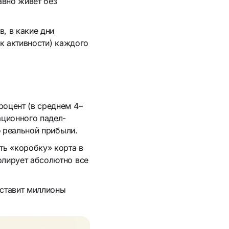
авно живет без
, в какие дни
к активности) каждого
роцент (в среднем 4–
ационного падел-
ю реальной прибыли.
ть «коробку» корта в
олирует абсолютно все
оставит миллионы