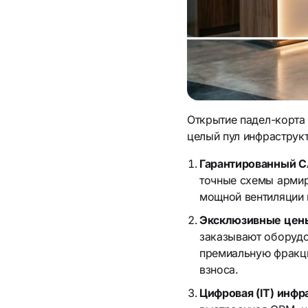
Открытие падел-корта 
целый пул инфраструкт
Гарантированный C
точные схемы армир
мощной вентиляции 
Эксклюзивные цены
заказывают оборудо
премиальную фракци
взноса.
Цифровая (IT) инфр