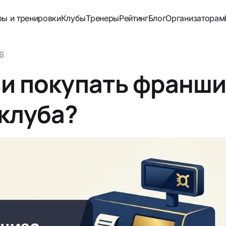
ры и тренировки
Клубы
Тренеры
Рейтинг
Блог
Организаторам
6
ли покупать франши
 клуба?