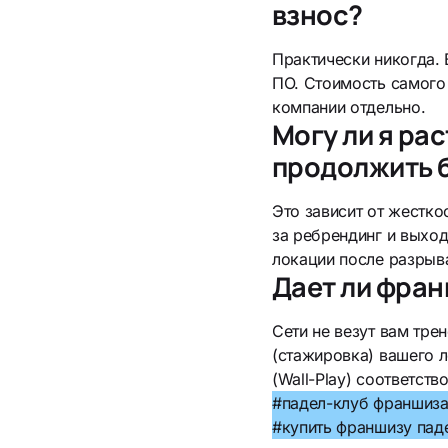
взнос?
Практически никогда. 
ПО. Стоимость самого 
компании отдельно.
Могу ли я ра
продолжить 
Это зависит от жестк
за ребрендинг и выход
локации после разрыва
Дает ли фран
Сети не везут вам тре
(стажировка) вашего л
(Wall-Play) соответст
#падел-клуб франшиз
#купить франшизу пад