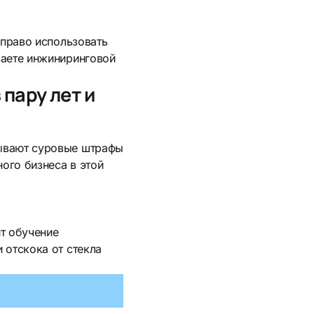
 право использовать
ваете инжиниринговой
пару лет и
сывают суровые штрафы
ного бизнеса в этой
ит обучение
 отскока от стекла