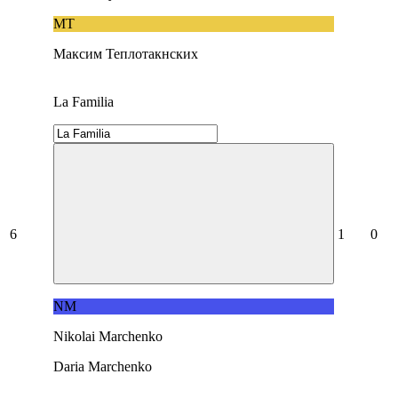
МТ
Максим Теплотакнских
La Familia
6
1
0
NM
Nikolai Marchenko
Daria Marchenko