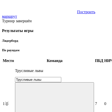
Построить
маршрут
Турнир завершён
Результаты игры
Лидерборд
По раундам
Место
Команда
ПБД
НИ
Трусливые львы
1
🥇
7
0