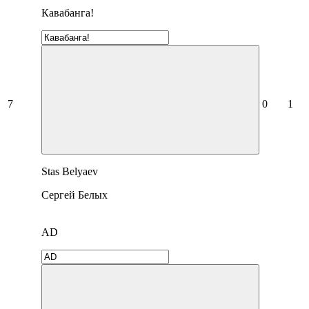
Кавабанга!
7
0
1
Stas Belyaev
Сергей Белых
AD