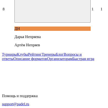
8
1
1
ДН
Дарья Непряева
Артём Непряев
Турниры
Клубы
Рейтинг
Тренеры
Блог
Вопросы и
ответы
Описание форматов
Организаторам
Быстрая игра
Помощь и поддержка
support@padel.ru