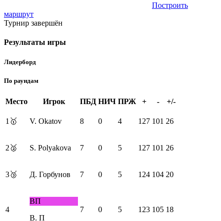
Построить
маршрут
Турнир завершён
Результаты игры
Лидерборд
По раундам
Место
Игрок
ПБД
НИЧ
ПРЖ
+
-
+/-
1
🥇
V. Okatov
8
0
4
127
101
26
2
🥈
S. Polyakova
7
0
5
127
101
26
3
🥉
Д. Горбунов
7
0
5
124
104
20
ВП
4
7
0
5
123
105
18
В. П