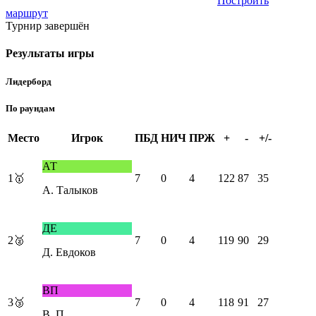
Построить
маршрут
Турнир завершён
Результаты игры
Лидерборд
По раундам
Место
Игрок
ПБД
НИЧ
ПРЖ
+
-
+/-
АТ
1
🥇
7
0
4
122
87
35
А. Талыков
ДЕ
2
🥈
7
0
4
119
90
29
Д. Евдоков
ВП
3
🥉
7
0
4
118
91
27
В. П