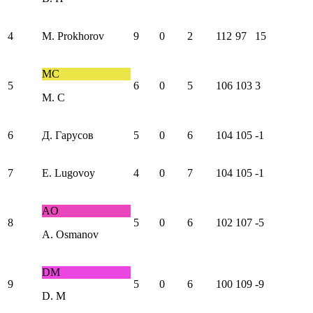
4
M. Prokhorov
9
0
2
112
97
15
МС
5
6
0
5
106
103
3
М. С
6
Д. Гарусов
5
0
6
104
105
-1
7
E. Lugovoy
4
0
7
104
105
-1
AO
8
5
0
6
102
107
-5
A. Osmanov
DM
9
5
0
6
100
109
-9
D. M