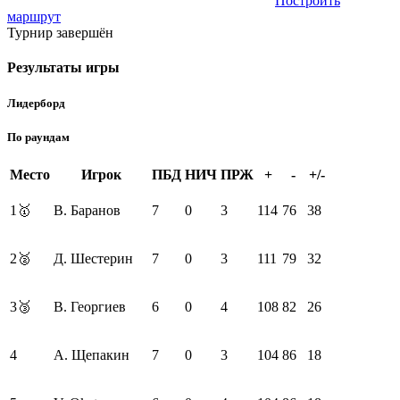
Построить
маршрут
Турнир завершён
Результаты игры
Лидерборд
По раундам
Место
Игрок
ПБД
НИЧ
ПРЖ
+
-
+/-
1
🥇
В. Баранов
7
0
3
114
76
38
2
🥈
Д. Шестерин
7
0
3
111
79
32
3
🥉
В. Георгиев
6
0
4
108
82
26
4
А. Щепакин
7
0
3
104
86
18