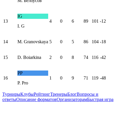
М. Белоусов
IG
13
4
0
6
89
101
-12
I. G
14
M. Granovskaya
5
0
5
86
104
-18
15
D. Boiarkina
2
0
8
74
116
-42
PP
16
1
0
9
71
119
-48
P. Pro
Турниры
Клубы
Рейтинг
Тренеры
Блог
Вопросы и
ответы
Описание форматов
Организаторам
Быстрая игра