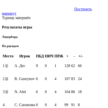
Построить
маршрут
Турнир завершён
Результаты игры
Лидерборд
По раундам
Место
Игрок
ПБД
НИЧ
ПРЖ
+
-
+/-
1
🥇
А. Дес
9
0
1
128
62
66
2
🥈
R. Guseynov
6
0
4
107
83
24
3
🥉
N. Abd
6
0
4
104
86
18
4
С. Сапанова
6
0
4
99
91
8