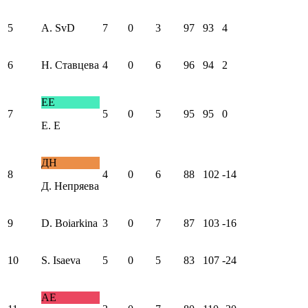
5
А. SvD
7
0
3
97
93
4
6
Н. Ставцева
4
0
6
96
94
2
ЕE
7
5
0
5
95
95
0
Е. E
ДН
8
4
0
6
88
102
-14
Д. Непряева
9
D. Boiarkina
3
0
7
87
103
-16
10
S. Isaeva
5
0
5
83
107
-24
АЕ