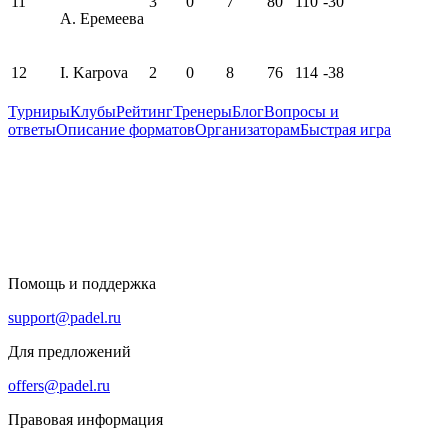
11
3
0
7
80
110
-30
А. Еремеева
12
I. Karpova
2
0
8
76
114
-38
Турниры
Клубы
Рейтинг
Тренеры
Блог
Вопросы и
ответы
Описание форматов
Организаторам
Быстрая игра
Помощь и поддержка
support@padel.ru
Для предложений
offers@padel.ru
Правовая информация