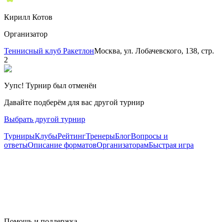
Кирилл Котов
Организатор
Теннисный клуб Ракетлон
Москва, ул. Лобачевского, 138, стр.
2
Уупс! Турнир был отменён
Давайте подберём для вас другой турнир
Выбрать другой турнир
Турниры
Клубы
Рейтинг
Тренеры
Блог
Вопросы и
ответы
Описание форматов
Организаторам
Быстрая игра
Помощь и поддержка